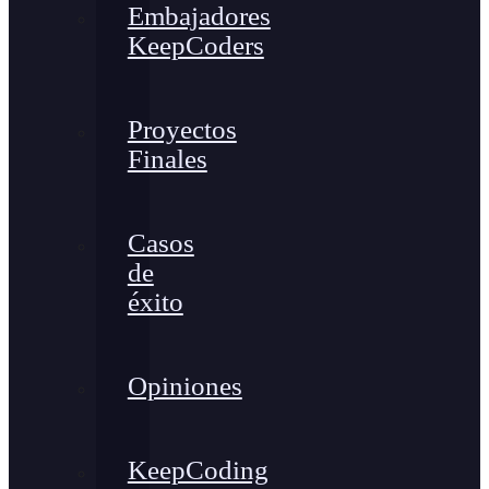
Embajadores
KeepCoders
Proyectos
Finales
Casos
de
éxito
Opiniones
KeepCoding