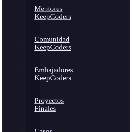
Mentores
KeepCoders
Comunidad
KeepCoders
Embajadores
KeepCoders
Proyectos
Finales
Casos