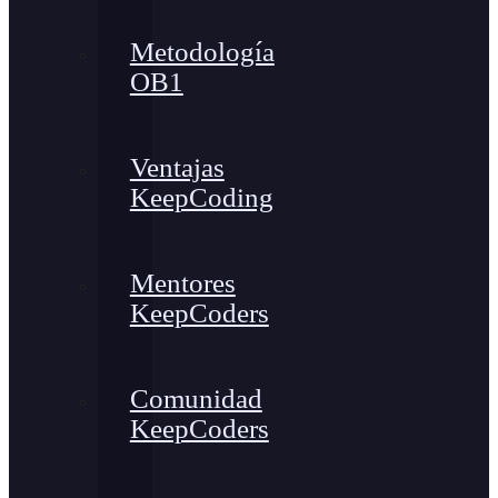
Metodología
OB1
Ventajas
KeepCoding
Mentores
KeepCoders
Comunidad
KeepCoders