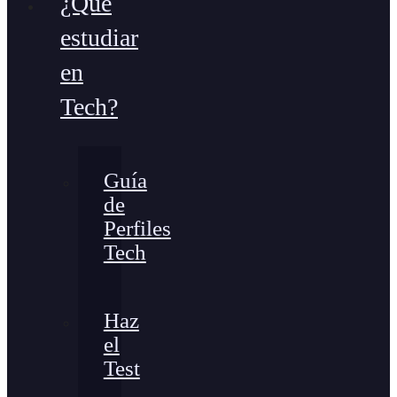
¿Qué
estudiar
en
Tech?
Guía
de
Perfiles
Tech
Haz
el
Test