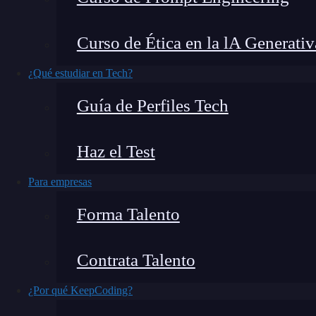
preguntado qué sistema operativo utilizan l
especial para ello y no otro? La historia de Kal
Curso de Ética en la lA Generativ
a hablar un poco más sobre ella.
¿Qué estudiar en Tech?
¿Qué encontrarás en este post?
Guía de Perfiles Tech
Haz el Test
¿Qué es Kali Linux?
Para empresas
¿En qué está basado Kali Linux?
Forma Talento
¿Cuáles son las funciones de Kali Linux?
Algunas herramientas de Kali Linux
Contrata Talento
Aprender más sobre Kali Linux
¿Por qué KeepCoding?
¿Qué es Kali Linux?