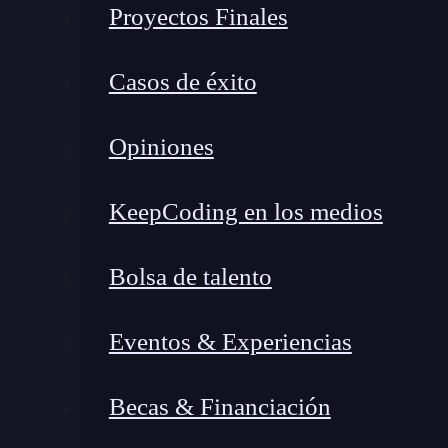
Análisis de aplicaciones web
: herramient
Proyectos Finales
vulnerabilidades.
Evaluación de
bases de datos
: encuentra
Casos de éxito
datos.
Ataques de contraseñas
: ataques de dicci
Opiniones
contraseñas fáciles de descubrir.
Ataques Wireless
: herramientas para ejec
KeepCoding en los medios
Ingeniería inversa
: herramientas para des
ejemplo, de un
malware
.
Bolsa de talento
Herramientas de explotación
: sirven pa
con el fin de infiltrarse en él.
Eventos & Experiencias
Sniffing y spoofing
: robo de datos y supl
Postexplotación
: escalada de privilegios,
Becas & Financiación
en el sistema. Es decir, ejecución de tareas