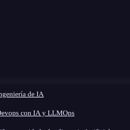
Home
»
Blog
»
¿Qué es Kali Linux?
geniería de IA
Devops con IA y LLMOps