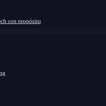
ejadas por un ciberatacante.
a diseñar informes de ciberseguridad, después de
ch con propósito
 simular campañas de
phishing
,
spear phishing
y más.
ng