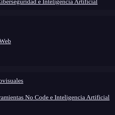
erseguridad e Inteligencia Artificial
 Web
foco en el desarrollo de talento y el análisis del sector
o evolucionan las tecnologías, qué competencias demanda el
 el entorno tech.
ovisuales
mientas No Code e Inteligencia Artificial
especialmente en
ciberseguridad
? ¿
Alguna vez te has