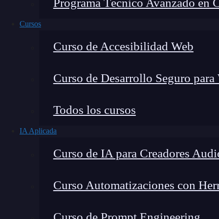
Programa Técnico Avanzado en Cib
Cursos
Curso de Accesibilidad Web
Curso de Desarrollo Seguro para
Montana Martín López
Todos los cursos
Especialista en tecnología y formación digital, con 
IA Aplicada
tecnológico. Mi trabajo se centra en entender cóm
mercado y cómo se produce la transición real hacia
Curso de IA para Creadores Audi
Curso Automatizaciones con Herra
¿Sabes qué es Kali Linux y por qué se utiliza 
Curso de Prompt Engineering