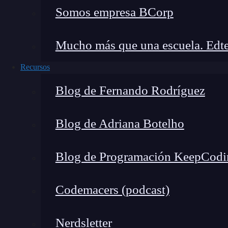
Análisis forense
: estudio de las huellas d
Somos empresa BCorp
Herramientas de reporte
: especiales par
ejercicios de
pentesting
.
Mucho más que una escuela. Edte
Herramientas de ingeniería social
: para
Recursos
Blog de Fernando Rodríguez
Blog de Adriana Botelho
Blog de Programación KeepCodi
Codemacers (podcast)
Nerdsletter