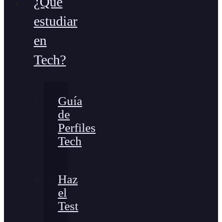
¿Qué
estudiar
en
Tech?
Guía
de
Perfiles
Tech
Haz
el
Test