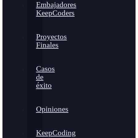
Embajadores
KeepCoders
Proyectos
Finales
Casos
de
éxito
Opiniones
KeepCoding