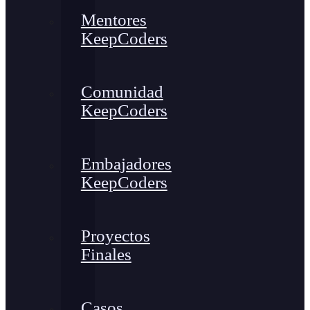
Mentores
KeepCoders
Comunidad
KeepCoders
Embajadores
KeepCoders
Proyectos
Finales
Casos