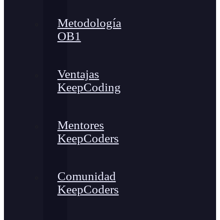
Metodología
OB1
Ventajas
KeepCoding
Mentores
KeepCoders
Comunidad
KeepCoders