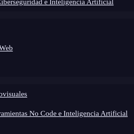
erseguridad e Inteligencia Artificial
 Web
ovisuales
lógico a nuevos profesionales, combinando conocimiento práctico,
os de transformación profesional.
mientas No Code e Inteligencia Artificial