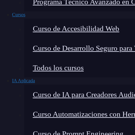
Programa Técnico Avanzado en Cib
Cursos
Curso de Accesibilidad Web
Curso de Desarrollo Seguro para
Todos los cursos
IA Aplicada
Lucia Gómez Salgado
Curso de IA para Creadores Audi
Contribuyo a acercar la realidad del sector tecno
visión de mercado y experiencia directa en proces
Curso Automatizaciones con Herra
Curso de Prompt Engineering