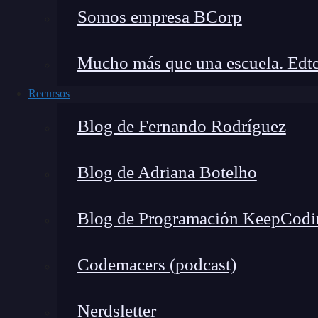
Somos empresa BCorp
Mucho más que una escuela. Edte
Recursos
Blog de Fernando Rodríguez
Blog de Adriana Botelho
Cuando me incorporé a un proyecto de auditoría
Blog de Programación KeepCodi
esenciales:
Codemacers (podcast)
Asegurar la seguridad informática: Detect
comprometer datos sensibles o causar inte
Nerdsletter
Verificar el cumplimiento normativo: Evalu