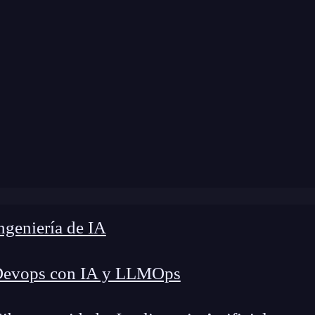
odificación:
9 de septiembre de 2025 |
Tiempo de
a de Sistemas: 7 Claves Clave para mejorar la seguridad em
geniería de IA
Devops con IA y LLMOps