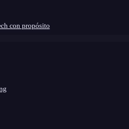
ch con propósito
 en un banco, los objetivos eran tan claros como
ng
ar vulnerabilidades y prevenir brechas que puedan
rrupciones.
ar que la empresa se ajuste a estándares