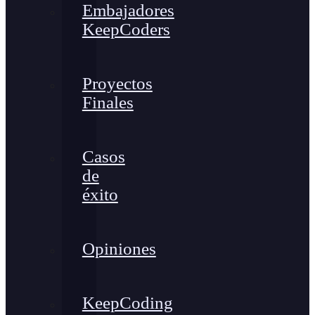
Embajadores
KeepCoders
Proyectos
Finales
Casos
de
éxito
Opiniones
KeepCoding