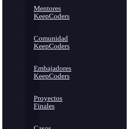
Mentores
KeepCoders
Comunidad
KeepCoders
Embajadores
KeepCoders
Proyectos
Finales
Casos