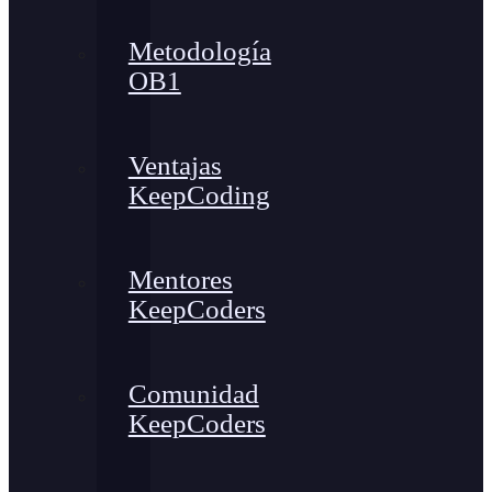
Metodología
OB1
Ventajas
KeepCoding
Mentores
KeepCoders
Comunidad
KeepCoders