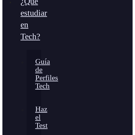
¿Qué
estudiar
en
Tech?
Guía
de
Perfiles
Tech
Haz
el
Test