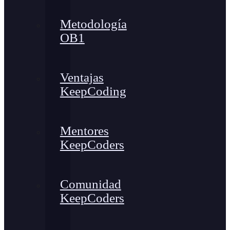
Metodología
OB1
Ventajas
KeepCoding
Mentores
KeepCoders
Comunidad
KeepCoders