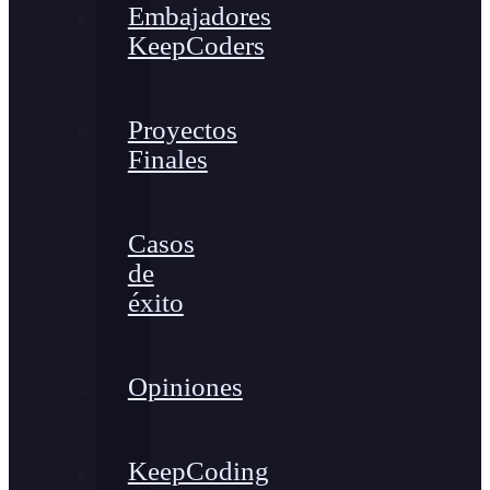
Embajadores
KeepCoders
Proyectos
Finales
Casos
de
éxito
Opiniones
KeepCoding