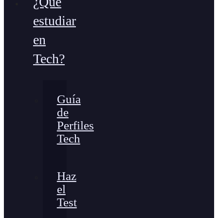
¿Qué
estudiar
en
Tech?
Guía
de
Perfiles
Tech
Haz
el
Test