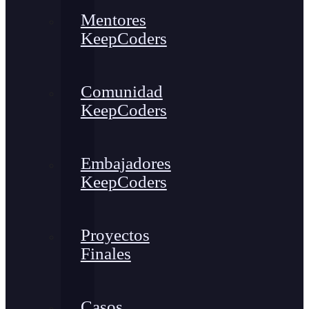
Mentores
KeepCoders
Comunidad
KeepCoders
Embajadores
KeepCoders
Proyectos
Finales
Casos