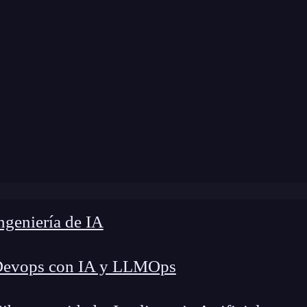
dificación:
11 de diciembre de 2025 |
Tiempo de
zación de facturación con n8n: guía efectiva para pymes y
geniería de IA
Devops con IA y LLMOps