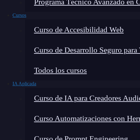
Programa Técnico Avanzado en Cib
Cursos
Curso de Accesibilidad Web
Curso de Desarrollo Seguro para
Todos los cursos
IA Aplicada
Lucia Gómez Salgado
Curso de IA para Creadores Audi
Contribuyo a acercar la realidad del sector tecno
visión de mercado y experiencia directa en proces
Curso Automatizaciones con Herra
Curso de Prompt Engineering