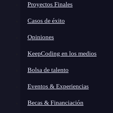
Proyectos Finales
Al automatizar la facturación con n8n y
agente
Casos de éxito
semanales
en tareas manuales de facturación a
2 por cada 100 facturas
(−67 %) y acortan el
Opiniones
mejorando el flujo de caja y liberando tiempo p
KeepCoding en los medios
Bolsa de talento
Eventos & Experiencias
Becas & Financiación