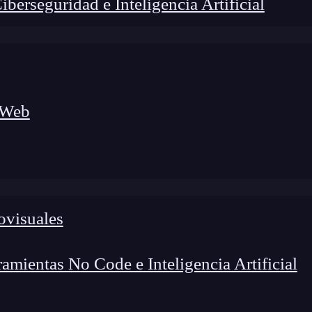
erseguridad e Inteligencia Artificial
 Web
ovisuales
lógico a nuevos profesionales, combinando conocimiento práctico,
os de transformación profesional.
mientas No Code e Inteligencia Artificial