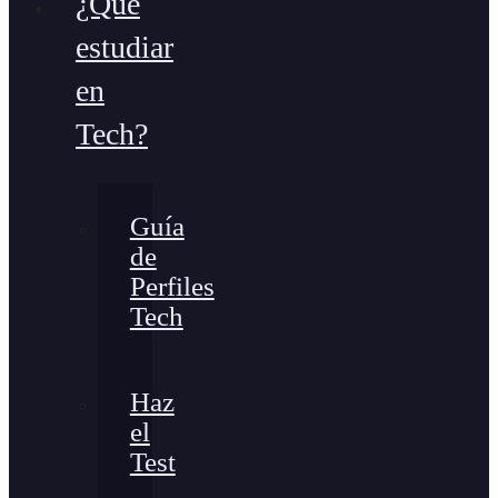
¿Qué
estudiar
en
Tech?
Guía
de
Perfiles
Tech
Haz
el
Test