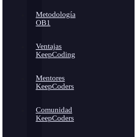
Metodología
OB1
Ventajas
KeepCoding
Mentores
KeepCoders
Comunidad
KeepCoders