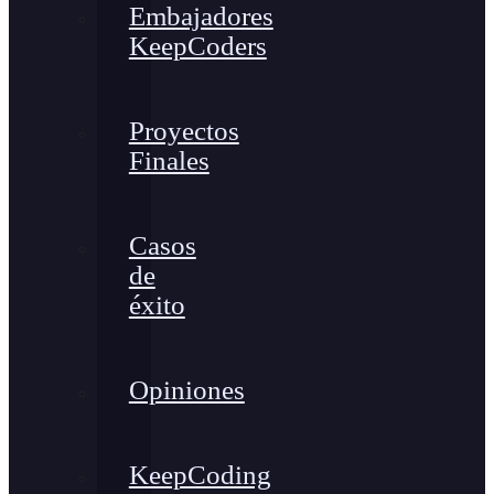
Embajadores
KeepCoders
Proyectos
Finales
Casos
de
éxito
Opiniones
KeepCoding