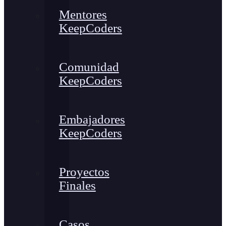
Mentores
KeepCoders
Comunidad
KeepCoders
Embajadores
KeepCoders
Proyectos
Finales
Casos