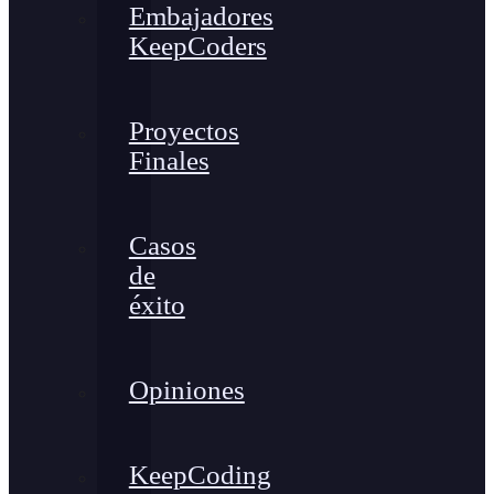
Embajadores
KeepCoders
Proyectos
Finales
Casos
de
éxito
Opiniones
KeepCoding