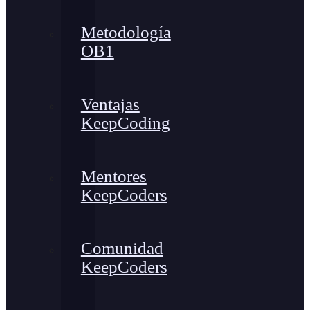
Metodología
OB1
Ventajas
KeepCoding
Mentores
KeepCoders
Comunidad
KeepCoders