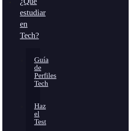
¿Qué
estudiar
en
Tech?
Guía
de
Perfiles
Tech
Haz
el
Test