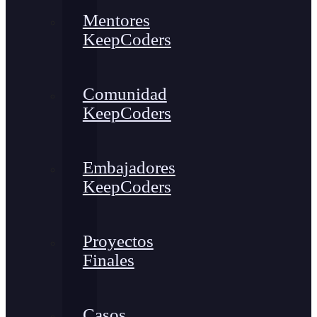
Mentores
KeepCoders
Comunidad
KeepCoders
Embajadores
KeepCoders
Proyectos
Finales
Casos