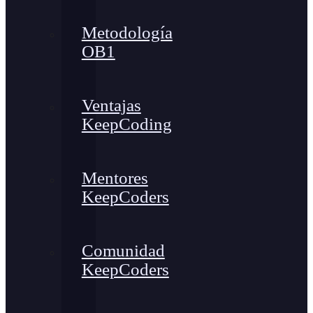
Metodología
OB1
Ventajas
KeepCoding
Mentores
KeepCoders
Comunidad
KeepCoders