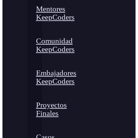
Mentores
KeepCoders
Comunidad
KeepCoders
Embajadores
KeepCoders
Proyectos
Finales
Casos