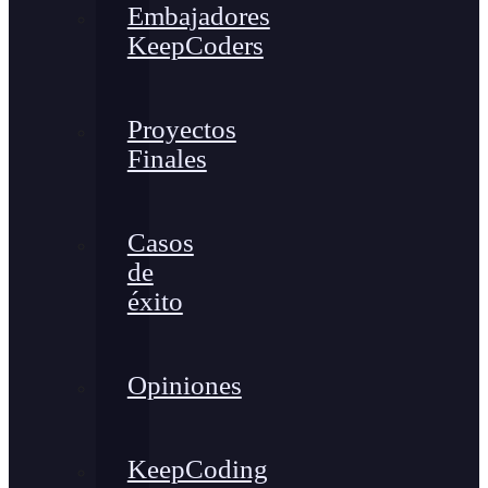
Embajadores
KeepCoders
Proyectos
Finales
Casos
de
éxito
Opiniones
KeepCoding