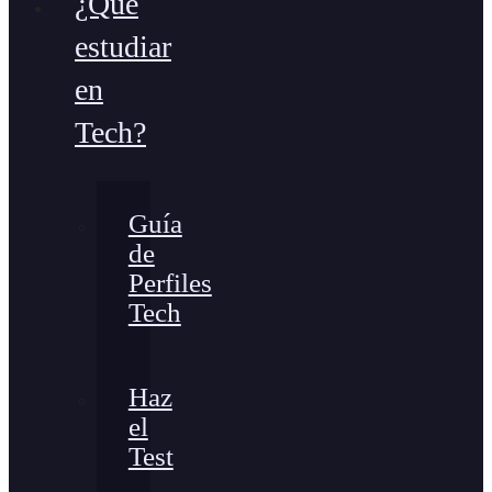
¿Qué
estudiar
en
Tech?
Guía
de
Perfiles
Tech
Haz
el
Test