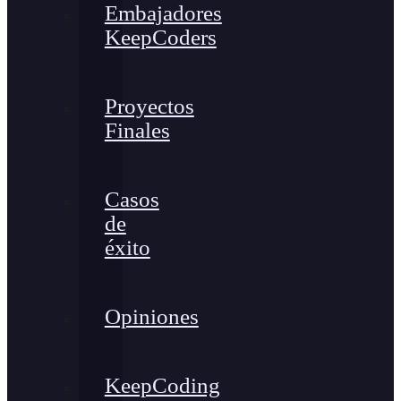
Embajadores
KeepCoders
Proyectos
Finales
Casos
de
éxito
Opiniones
KeepCoding