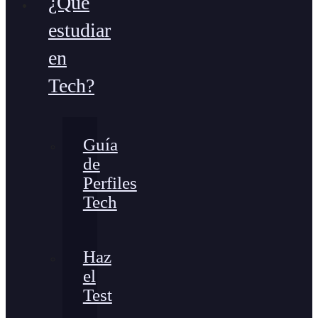
¿Qué
estudiar
en
Tech?
Guía
de
Perfiles
Tech
Haz
el
Test