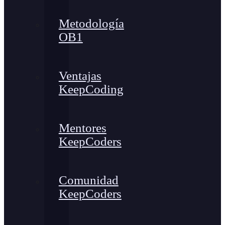
Metodología
OB1
Ventajas
KeepCoding
Mentores
KeepCoders
Comunidad
KeepCoders