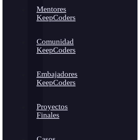
Mentores
KeepCoders
Comunidad
KeepCoders
Embajadores
KeepCoders
Proyectos
Finales
Casos