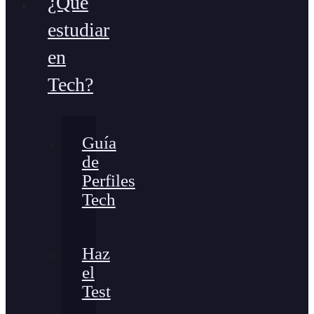
¿Qué
estudiar
en
Tech?
Guía
de
Perfiles
Tech
Haz
el
Test