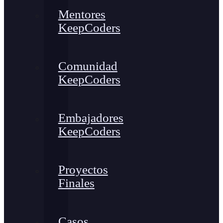
Mentores
KeepCoders
Comunidad
KeepCoders
Embajadores
KeepCoders
Proyectos
Finales
Casos