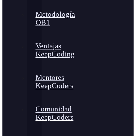
Metodología
OB1
Ventajas
KeepCoding
Mentores
KeepCoders
Comunidad
KeepCoders