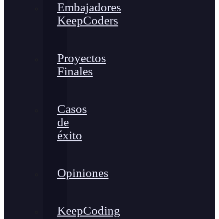
Embajadores
KeepCoders
Proyectos
Finales
Casos
de
éxito
Opiniones
KeepCoding