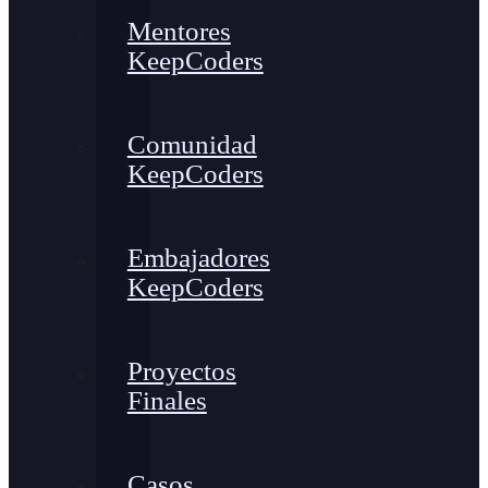
Mentores
KeepCoders
Comunidad
KeepCoders
Embajadores
KeepCoders
Proyectos
Finales
Casos