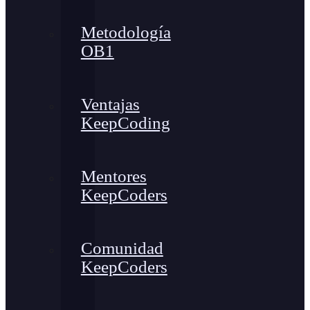
Metodología
OB1
Ventajas
KeepCoding
Mentores
KeepCoders
Comunidad
KeepCoders