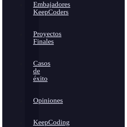
Embajadores
KeepCoders
Proyectos
Finales
Casos
de
éxito
Opiniones
KeepCoding