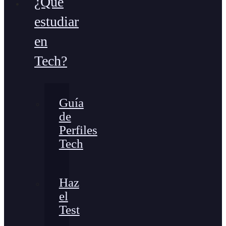
¿Qué
estudiar
en
Tech?
Guía
de
Perfiles
Tech
Haz
el
Test