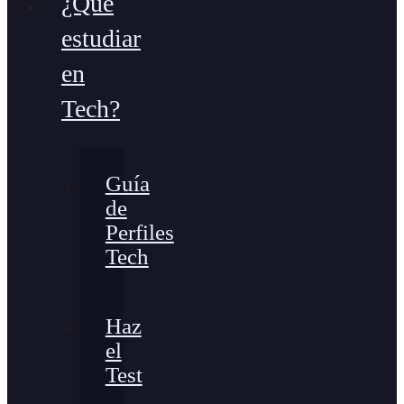
¿Qué
estudiar
en
Tech?
Guía
de
Perfiles
Tech
Haz
el
Test