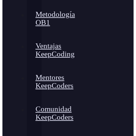
Metodología
OB1
Ventajas
KeepCoding
Mentores
KeepCoders
Comunidad
KeepCoders