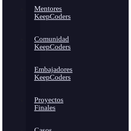
Mentores
KeepCoders
Comunidad
KeepCoders
Embajadores
KeepCoders
Proyectos
Finales
Casos