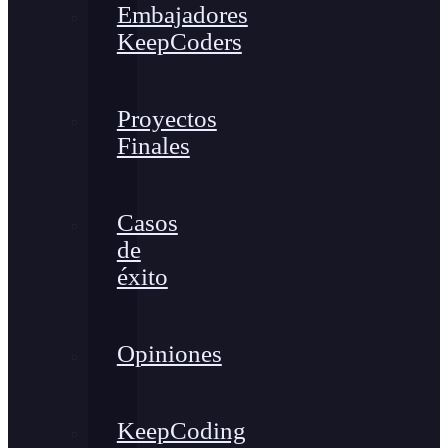
Embajadores
KeepCoders
Proyectos
Finales
Casos
de
éxito
Opiniones
KeepCoding