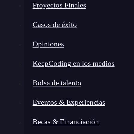
Proyectos Finales
crecido exponencialmente, pero también cómo l
tecnologías dominadas y experiencia. Por eso e
Casos de éxito
tu desarrollo profesional.
Salario promedio de un Back
Opiniones
actualizados y contrastados
KeepCoding en los medios
Bolsa de talento
Eventos & Experiencias
Becas & Financiación