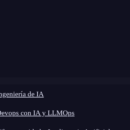
odificación:
5 de septiembre de 2025 |
Tiempo de
 End Developer Salario: Guía clave para potenciar tus ing
geniería de IA
Devops con IA y LLMOps