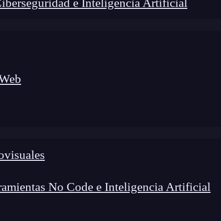
erseguridad e Inteligencia Artificial
 Web
foco en el desarrollo de talento y el análisis del sector
o evolucionan las tecnologías, qué competencias demanda el
 el entorno tech.
ovisuales
mientas No Code e Inteligencia Artificial
os procesos necesarios
dentro de este campo del