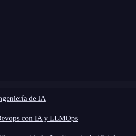
me
»
Blog
»
Backward pass en Deep Learning
geniería de IA
Devops con IA y LLMOps