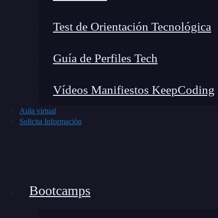
Una vez hemos recordado la regla de la caden
nos indique cuánto cambia el Etotal en func
Test de Orientación Tecnológica
Guía de Perfiles Tech
Vídeos Manifiestos KeepCoding
Aula virtual
Solicita Información
Bootcamps