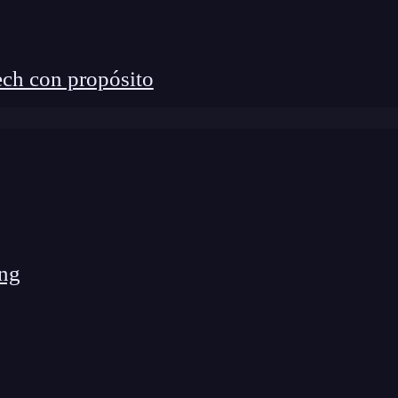
ch con propósito
ue cada flecha es una multiplicación.
Entonces,
ng
ibir lo siguiente: