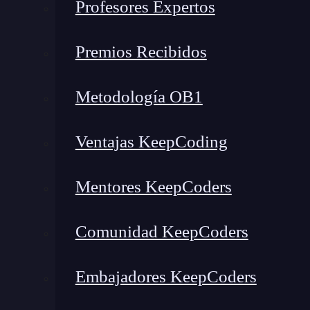
Profesores Expertos
ello podemos calcular
cuánto influye un camb
total y actualizarlo teniendo en cuenta su re
Premios Recibidos
Por ejemplo
, ¿se te ocurre alguna forma de ca
Metodología OB1
error total?
En efecto, hablamos de derivadas
y, por tanto, aplicar la
regla de la cadena
para 
Ventajas KeepCoding
antes de esto,
¿recuerdas cómo funciona la re
Vamos a ver un ejemplo
Mentores KeepCoders
Imagínate que tenemos que
derivar la función
Comunidad KeepCoders
encontrar
cuánto afecta un cambio en x a la f
Podemos entender esta función como
una comp
Embajadores KeepCoders
u=x2+1