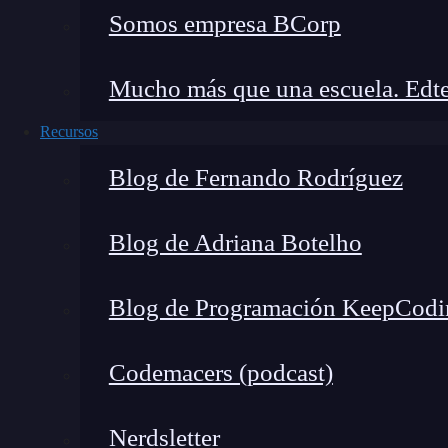
Somos empresa BCorp
Veámoslo ahora como si fuese un grafo:
Mucho más que una escuela. Edte
Recursos
Blog de Fernando Rodríguez
Blog de Adriana Botelho
Imagina que cada círculo es una función y q
Blog de Programación KeepCodi
utilizando la regla de la cadena, podríamos escr
Codemacers (podcast)
Nerdsletter