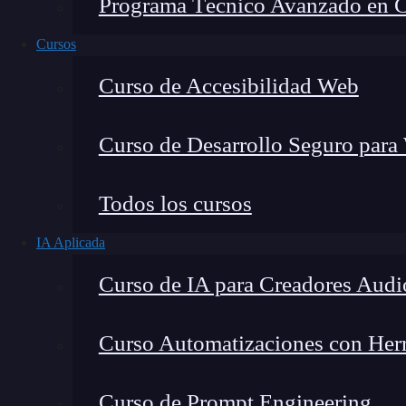
Programa Técnico Avanzado en Cib
Cursos
Curso de Accesibilidad Web
Curso de Desarrollo Seguro para
Montana Martín López
Todos los cursos
Especialista en tecnología y formación digital, con 
IA Aplicada
tecnológico. Mi trabajo se centra en entender cóm
mercado y cómo se produce la transición real hacia
Curso de IA para Creadores Audi
Curso Automatizaciones con Herra
Backward pass
en Deep Learning
es
uno de l
Curso de Prompt Engineering