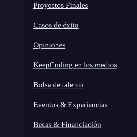
Proyectos Finales
y=u3
Casos de éxito
Ahora necesitamos derivar y con respecto a x. P
respecto a u y, a continuación, u con respecto
Opiniones
KeepCoding en los medios
Vamos a verlo con nuestro ejemplo:
Bolsa de talento
Eventos & Experiencias
Becas & Financiación
En resumen, esto es la regla de la cadena.