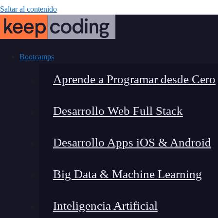
Saltar al contenido
Bootcamps
Aprende a Programar desde Cero
Desarrollo Web Full Stack
Backward 
Desarrollo Apps iOS & Android
Big Data & Machine Learning
Inteligencia Artificial
Montana Martín López
|
Últim