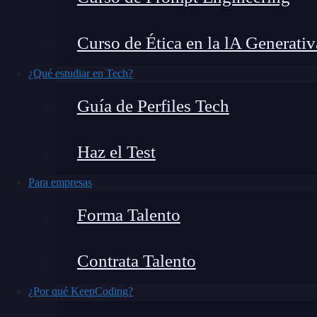
manejo de los
macrodatos
. Por esta razón, en e
backward pass
en
Deep Learning
.
Curso de Ética en la lA Generativ
¿Qué estudiar en Tech?
¿Qué encontrarás en este post?
Guía de Perfiles Tech
Haz el Test
Backward pass en Deep Learning
Vamos a ver un ejemplo
Para empresas
Backward pass en Deep Lear
Forma Talento
El
backard pass
en
Deep Learning
hace referen
Contrata Talento
considerar el
cálculo
hacia atrás y por separ
¿Por qué KeepCoding?
¿Cómo podemos actualizar los pesos, cada uno e