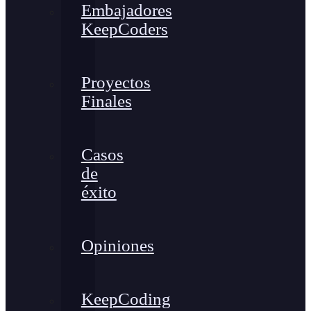
Embajadores
KeepCoders
Proyectos
Finales
Casos
de
éxito
Opiniones
KeepCoding