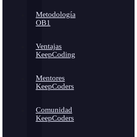
Metodología
OB1
Ventajas
KeepCoding
Mentores
KeepCoders
Comunidad
KeepCoders