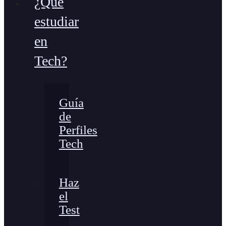
¿Qué
estudiar
en
Tech?
Guía
de
Perfiles
Tech
Haz
el
Test