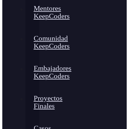
Mentores
KeepCoders
Comunidad
KeepCoders
Embajadores
KeepCoders
Proyectos
Finales
Casos