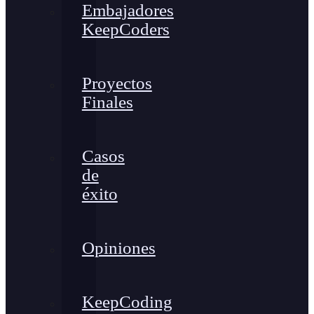
Embajadores
KeepCoders
Proyectos
Finales
Casos
de
éxito
Opiniones
KeepCoding