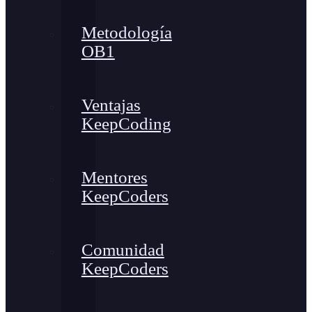
Metodología
OB1
Ventajas
KeepCoding
Mentores
KeepCoders
Comunidad
KeepCoders