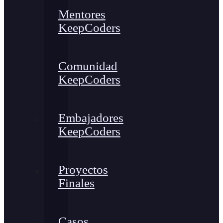
Mentores
KeepCoders
Comunidad
KeepCoders
Embajadores
KeepCoders
Proyectos
Finales
Casos