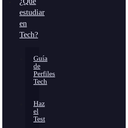
¿Qué
estudiar
en
Tech?
Guía
de
Perfiles
Tech
Haz
el
Test