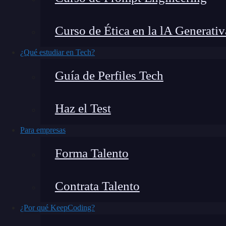
Todos sabemos que no hay nada más molesto qu
Curso de Ética en la lA Generativ
desconocido o simplemente se trate de alguien 
esa situación quiero contarte que bloquear 
¿Qué estudiar en Tech?
necesitas.
Aquí te enseñaré paso a paso cómo ha
Guía de Perfiles Tech
para que esas llamadas molestas no vuelvan a i
Haz el Test
Para empresas
Forma Talento
Contrata Talento
¿Por qué KeepCoding?