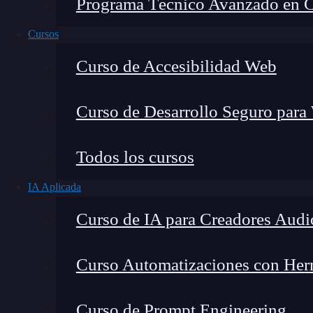
Programa Técnico Avanzado en Cib
Cursos
Curso de Accesibilidad Web
Curso de Desarrollo Seguro para
Todos los cursos
IA Aplicada
Lucia Gómez Salgado
Curso de IA para Creadores Audi
Contribuyo a acercar la realidad del sector tecno
visión de mercado y experiencia directa en proces
Curso Automatizaciones con Herra
Curso de Prompt Engineering