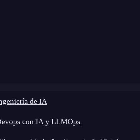
modificación:
19 de agosto de 2024 |
Tiempo de 
utorial fácil para bloquear un número de teléfono en iPho
geniería de IA
Devops con IA y LLMOps