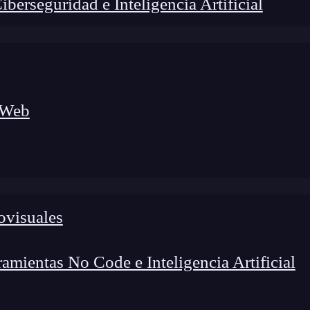
erseguridad e Inteligencia Artificial
 Web
ovisuales
lógico a nuevos profesionales, combinando conocimiento práctico,
os de transformación profesional.
mientas No Code e Inteligencia Artificial