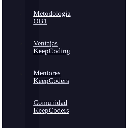
Metodología
OB1
Ventajas
KeepCoding
Mentores
KeepCoders
Comunidad
KeepCoders