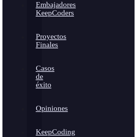
Embajadores
KeepCoders
Proyectos
Finales
Casos
de
éxito
Opiniones
KeepCoding