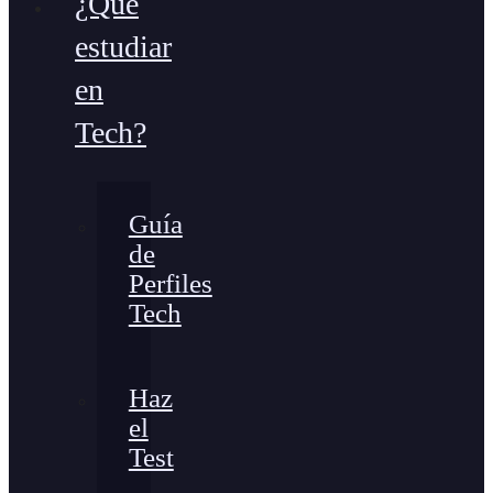
¿Qué
estudiar
en
Tech?
Guía
de
Perfiles
Tech
Haz
el
Test