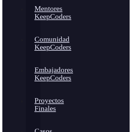
Mentores
KeepCoders
Comunidad
KeepCoders
Embajadores
KeepCoders
Proyectos
Finales
Casos