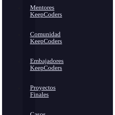
Mentores
KeepCoders
Comunidad
KeepCoders
Embajadores
KeepCoders
Proyectos
Finales
Casos