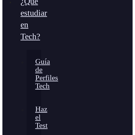
¿Qué
estudiar
en
Tech?
Guía
de
Perfiles
Tech
Haz
el
Test