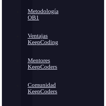
Metodología
OB1
Ventajas
KeepCoding
Mentores
KeepCoders
Comunidad
KeepCoders