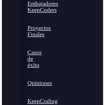
Embajadores
KeepCoders
Proyectos
Finales
Casos
de
éxito
Opiniones
KeepCoding