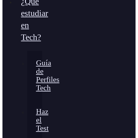
¿Qué
estudiar
en
Tech?
Guía
de
Perfiles
Tech
Haz
el
Test