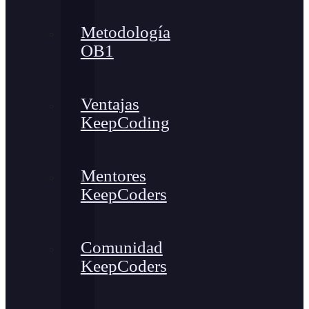
Metodología
OB1
Ventajas
KeepCoding
Mentores
KeepCoders
Comunidad
KeepCoders