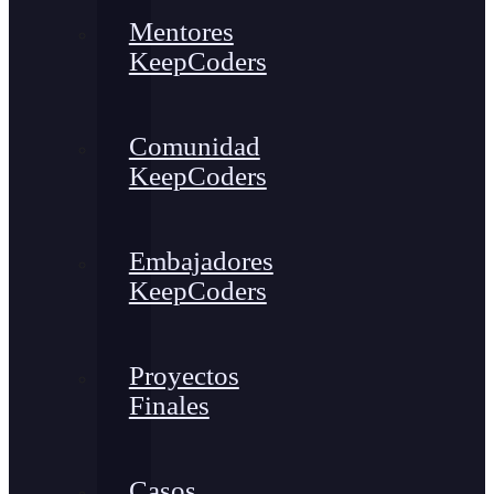
Mentores
KeepCoders
Comunidad
KeepCoders
Embajadores
KeepCoders
Proyectos
Finales
Casos