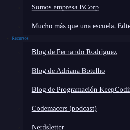
Selecciona «Seleccionar intérprete de P
Somos empresa BCorp
llamada «Seleccionar intérprete de Python»
Selecciona el intérprete de Python dese
Mucho más que una escuela. Edte
los intérpretes de Python disponibles en tu
Recursos
para tu proyecto y confirma tu elección.
Blog de Fernando Rodríguez
¡Y eso es todo! Has logrado cambiar el intérpr
podrás trabajar en tu código Python de manera m
Blog de Adriana Botelho
incorrectas.
Workbench Action: Una herr
Blog de Programación KeepCodi
Si eres un apasionado del desarrollo web, es po
Codemacers (podcast)
herramienta
conocida como
Workbench Actio
ejecutar
scripts
de Python de manera más efici
Nerdsletter