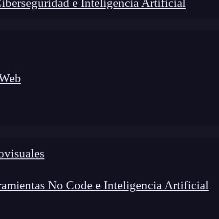
erseguridad e Inteligencia Artificial
 Web
ovisuales
lógico a nuevos profesionales, combinando conocimiento práctico,
os de transformación profesional.
mientas No Code e Inteligencia Artificial