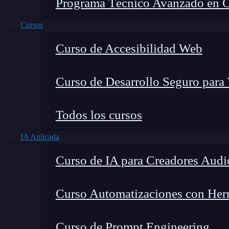
Programa Técnico Avanzado en Cib
Cursos
Curso de Accesibilidad Web
Curso de Desarrollo Seguro para
Todos los cursos
IA Aplicada
Lucia Gómez Salgado
Curso de IA para Creadores Audi
Contribuyo a acercar la realidad del sector tecno
visión de mercado y experiencia directa en proces
Curso Automatizaciones con Herra
Curso de Prompt Engineering