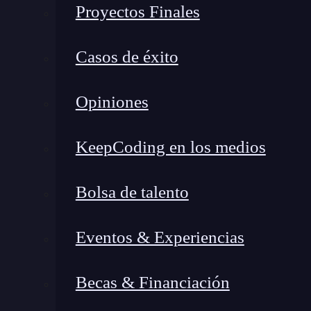
Proyectos Finales
necesarios:
Asegúrate de tener instalado Python:
An
Casos de éxito
Python instalado en tu sistema. Puedes de
oficial
y seguir las instrucciones de instal
Opiniones
Instala la extensión de Python en VS C
sus extensiones. Para trabajar con Python 
KeepCoding en los medios
Ve a la pestaña de extensiones en VS Code 
Python desarrollada por Microsoft.
Bolsa de talento
Abre tu proyecto en VS Code:
Abre tu p
configurar el intérprete para ese proyecto e
Eventos & Experiencias
Clic derecho en la barra de estado:
En la
una barra de estado que muestra la versión 
Becas & Financiación
derecho en esta barra de estado.