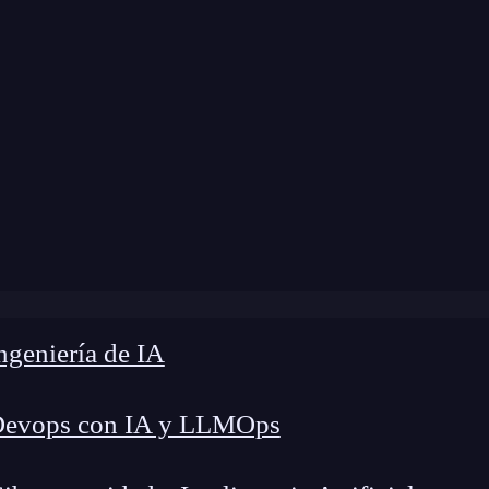
odificación:
4 de noviembre de 2024 |
Tiempo de
»
¿Cómo cambiar el intérprete de Python en VS Code?
geniería de IA
Devops con IA y LLMOps