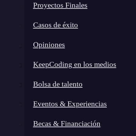
fecha_insert
: otro elemento importante qu
Proyectos Finales
relacionados con las fechas. Este campo rep
dentro de la tabla. Esto puede referirse a c
Casos de éxito
relacionados entre sí y tener la misma fech
fecha_modificacion
: de la mano del anter
Opiniones
insertó el dato, el campo de la fecha_modi
modificar uno de los datos dentro de la tab
KeepCoding en los medios
desc
: por último, este otro de los campos 
tus bases de datos. El campo desc o descrip
Bolsa de talento
para contarnos acerca de la descripción de
descripciones de un lugar, una ciudad, el
Eventos & Experiencias
empleo, entre otros valores que se relacion
de datos.
Becas & Financiación
Una vez puedas incluir todos y cada uno de esto