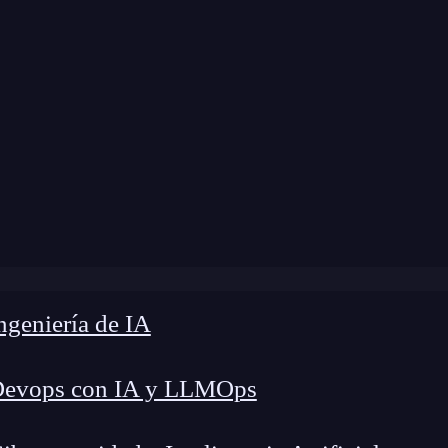
»
Blog
»
4 campos relevantes en bases de datos
geniería de IA
Devops con IA y LLMOps