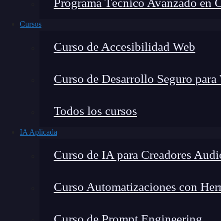
Programa Técnico Avanzado en Cib
Cursos
Curso de Accesibilidad Web
Curso de Desarrollo Seguro para
Montana Martín López
Todos los cursos
Especialista en tecnología y formación digital, con 
IA Aplicada
tecnológico. Mi trabajo se centra en entender cóm
mercado y cómo se produce la transición real hacia
Curso de IA para Creadores Audi
Curso Automatizaciones con Herra
¿Quieres conocer los 4 campos relevantes en b
Curso de Prompt Engineering