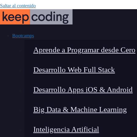
Saltar al contenido
Bootcamps
Aprende a Programar desde Cero
Desarrollo Web Full Stack
4 campos rel
Desarrollo Apps iOS & Android
Big Data & Machine Learning
Inteligencia Artificial
Montana Martín López
|
Última 