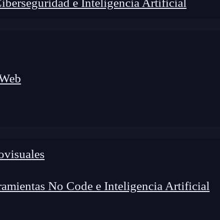
erseguridad e Inteligencia Artificial
 Web
foco en el desarrollo de talento y el análisis del sector
o evolucionan las tecnologías, qué competencias demanda el
 el entorno tech.
ovisuales
mientas No Code e Inteligencia Artificial
ases de datos? Una
base de datos
está divida en tablas