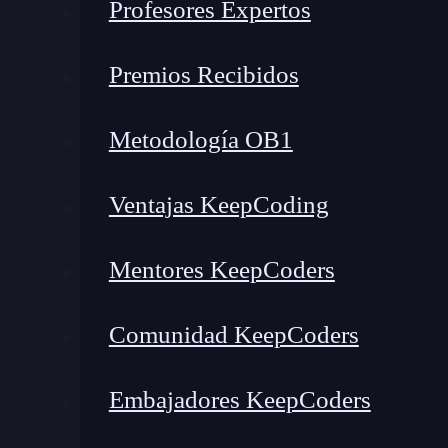
Profesores Expertos
Una tabla dentro de una base de datos está com
corresponden. Es por eso que es tan importante
Premios Recibidos
datos, pues ellos te darán una idea de lo elemen
de cualquier tipo.
Metodología OB1
Estos podrán ser reproducidos y alimentados po
Ventajas KeepCoding
entender de qué forma están compuestos, qué d
MySQL
.
Mentores KeepCoders
Id
: en primer lugar y uno de los campos m
datos está el identificador o id. Como puede
Comunidad KeepCoders
registro en la tabla de datos. Es decir, el 
identifique a cada uno de los registros de u
Embajadores KeepCoders
Como podrás ver, cada dato que se ingrese t