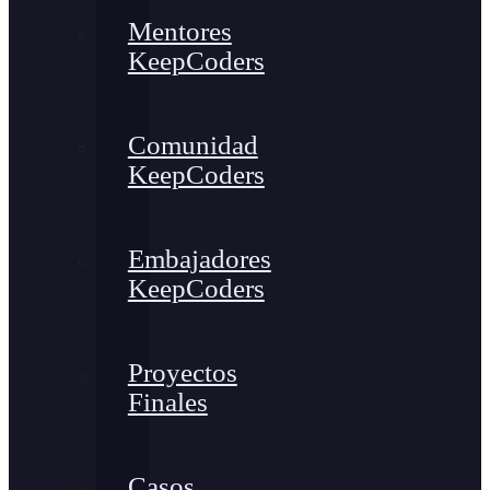
Mentores
KeepCoders
Comunidad
KeepCoders
Embajadores
KeepCoders
Proyectos
Finales
Casos