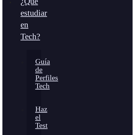
¿Qué
estudiar
en
Tech?
Guía
de
Perfiles
Tech
Haz
el
Test