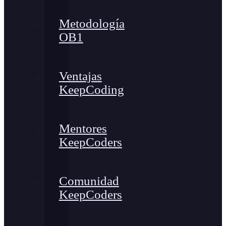
Metodología
OB1
Ventajas
KeepCoding
Mentores
KeepCoders
Comunidad
KeepCoders