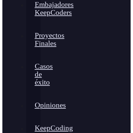
Embajadores
KeepCoders
Proyectos
Finales
Casos
de
éxito
Opiniones
KeepCoding