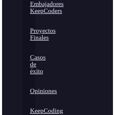
Embajadores
KeepCoders
Proyectos
Finales
Casos
de
éxito
Opiniones
KeepCoding