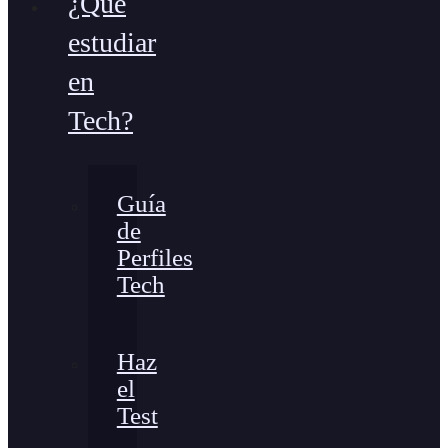
¿Qué
estudiar
en
Tech?
Guía
de
Perfiles
Tech
Haz
el
Test