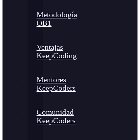
Metodología
OB1
Ventajas
KeepCoding
Mentores
KeepCoders
Comunidad
KeepCoders