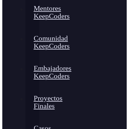
Mentores
KeepCoders
Comunidad
KeepCoders
Embajadores
KeepCoders
Proyectos
Finales
Casos