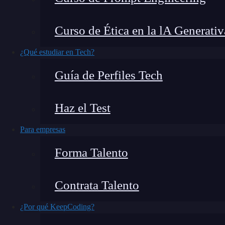
¿Estás buscando una carrera con futuro y un bu
Curso de Ética en la lA Generativ
carreras mejor pagadas en Argentina en 2024, 
¿Qué estudiar en Tech?
su punto más alto.
¡Vamos a descubrirlas!
Guía de Perfiles Tech
Haz el Test
Para empresas
Forma Talento
Contrata Talento
¿Por qué KeepCoding?