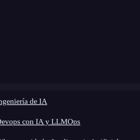
a modificación:
14 de julio de 2024 |
Tiempo de 
»
Descubre las carreras mejor pagadas en Argentina en 2024
geniería de IA
Devops con IA y LLMOps