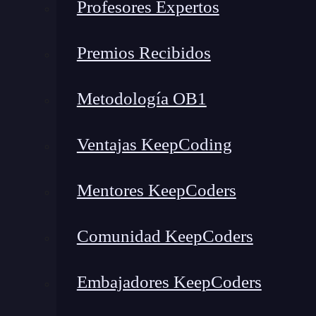
Profesores Expertos
Premios Recibidos
Metodología OB1
Ventajas KeepCoding
Mentores KeepCoders
Comunidad KeepCoders
¿Qué encontrarás en este post?
Embajadores KeepCoders
Carreras mejor pagadas en Argentina