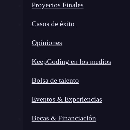
Proyectos Finales
Ingeniería en minas
Ingeniería petrolera
Casos de éxito
Sistemas e informática
Geofísica
Opiniones
Ingeniería eléctrica
Ingeniería aeronáutica
KeepCoding en los medios
Ingeniería industrial
Economía
Bolsa de talento
Lo que dicen las estadísticas
Carreras mejor pagadas en A
Eventos & Experiencias
Ingeniería en minas
Becas & Financiación