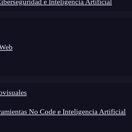
erseguridad e Inteligencia Artificial
 Web
ovisuales
foco en el desarrollo de talento y el análisis del sector
o evolucionan las tecnologías, qué competencias demanda el
 el entorno tech.
mientas No Code e Inteligencia Artificial