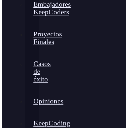
Embajadores
KeepCoders
Proyectos
Finales
Casos
de
éxito
Opiniones
KeepCoding