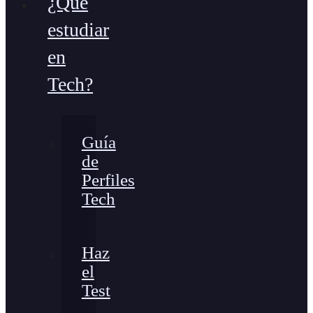
¿Qué
estudiar
en
Tech?
Guía
de
Perfiles
Tech
Haz
el
Test