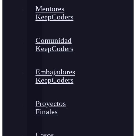
Mentores
KeepCoders
Comunidad
KeepCoders
Embajadores
KeepCoders
Proyectos
Finales
Casos