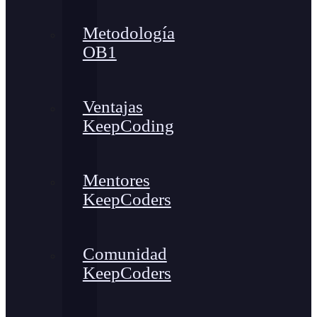
Metodología
OB1
Ventajas
KeepCoding
Mentores
KeepCoders
Comunidad
KeepCoders