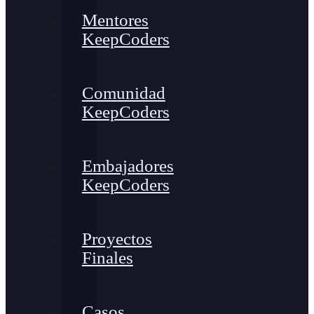
Mentores
KeepCoders
Comunidad
KeepCoders
Embajadores
KeepCoders
Proyectos
Finales
Casos