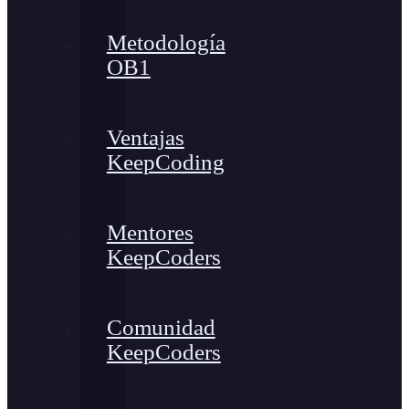
Metodología
OB1
Ventajas
KeepCoding
Mentores
KeepCoders
Comunidad
KeepCoders