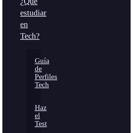
¿Qué
estudiar
en
Tech?
Guía
de
Perfiles
Tech
Haz
el
Test