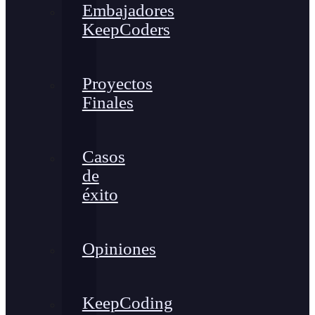
Embajadores
KeepCoders
Proyectos
Finales
Casos
de
éxito
Opiniones
KeepCoding