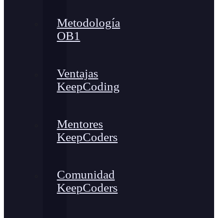
Metodología
OB1
Ventajas
KeepCoding
Mentores
KeepCoders
Comunidad
KeepCoders