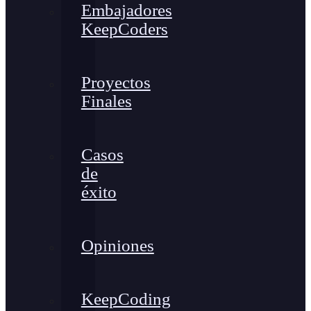
Embajadores
KeepCoders
Proyectos
Finales
Casos
de
éxito
Opiniones
KeepCoding