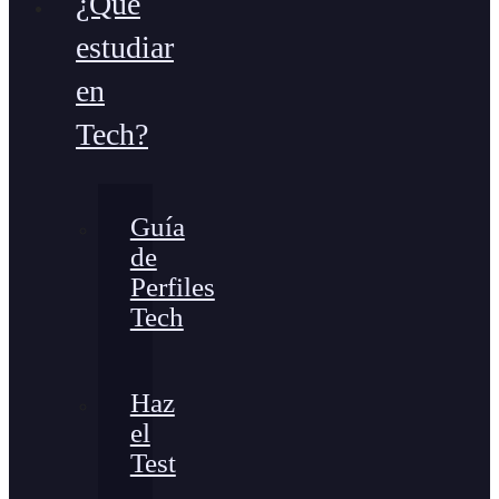
¿Qué
estudiar
en
Tech?
Guía
de
Perfiles
Tech
Haz
el
Test