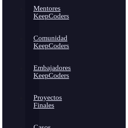
Mentores
KeepCoders
Comunidad
KeepCoders
Embajadores
KeepCoders
Proyectos
Finales
Casos