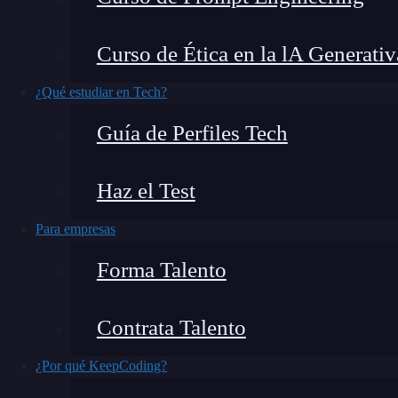
campo es
ChatGPT
para programar
. Esta p
Curso de Ética en la lA Generativ
significativamente la forma en que los progra
¿Qué estudiar en Tech?
¿Qué encontrarás en este post?
Guía de Perfiles Tech
Haz el Test
¿Qué es ChatGPT y cómo ayuda a programar?
7 Maneras de usar ChatGPT para programar
Para empresas
1. Generación de código rápidamente
Forma Talento
2. Depuración de errores en el código
3. Explicación de conceptos de programación
Contrata Talento
4. Revisión de código
¿Por qué KeepCoding?
5. Automatización de tareas repetitivas
6. Aprendizaje de nuevas tecnologías