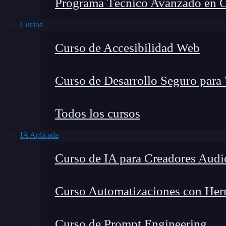
Programa Técnico Avanzado en Cib
Cursos
Curso de Accesibilidad Web
Curso de Desarrollo Seguro para
Eric Risco de la Torre
Todos los cursos
Coordinador del Bootcamp IA en Keepcoding & A
IA Aplicada
Curso de IA para Creadores Audi
Curso Automatizaciones con Herra
La
programación
es una disciplina que exige c
cantidad de trabajo repetitivo. Sin embargo, l
Curso de Prompt Engineering
desarrolladores a ser más productivos y eficien