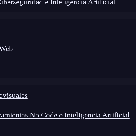
erseguridad e Inteligencia Artificial
 Web
I Engineer en Andorra Telecom
ovisuales
mientas No Code e Inteligencia Artificial
oncentración, creatividad y sobre todo, una gran
as herramientas modernas están ayudando a los
tes. Una de las herramientas más innovadoras en este