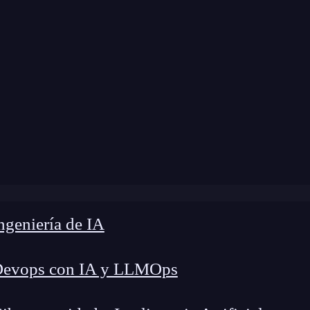
»
Blog
»
¿Cómo utilizar ChatGPT para programar?
geniería de IA
Devops con IA y LLMOps