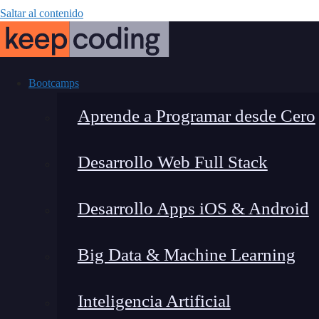
Saltar al contenido
Bootcamps
Aprende a Programar desde Cero
Desarrollo Web Full Stack
¿Cómo utiliza
Desarrollo Apps iOS & Android
Big Data & Machine Learning
Inteligencia Artificial
Eric Risco de la Torre
|
Última 