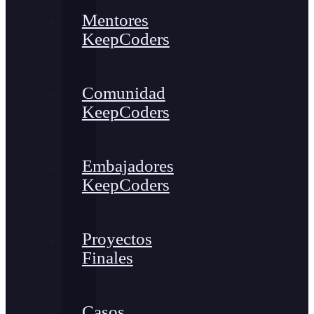
Mentores
KeepCoders
Comunidad
KeepCoders
Embajadores
KeepCoders
Proyectos
Finales
Casos