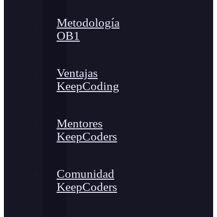
Metodología
OB1
Ventajas
KeepCoding
Mentores
KeepCoders
Comunidad
KeepCoders