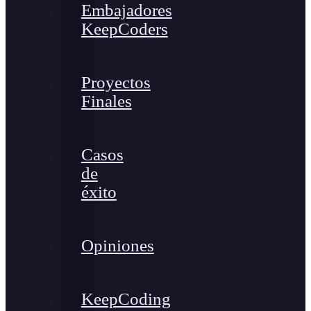
Embajadores
KeepCoders
Proyectos
Finales
Casos
de
éxito
Opiniones
KeepCoding