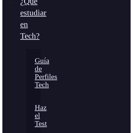
¿Qué
estudiar
en
Tech?
Guía
de
Perfiles
Tech
Haz
el
Test