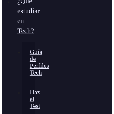
¿Qué
estudiar
en
Tech?
Guía
de
Perfiles
Tech
Haz
el
Test