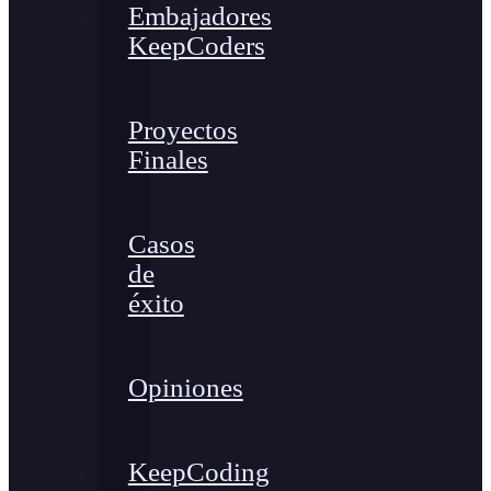
Embajadores
KeepCoders
Proyectos
Finales
Casos
de
éxito
Opiniones
KeepCoding