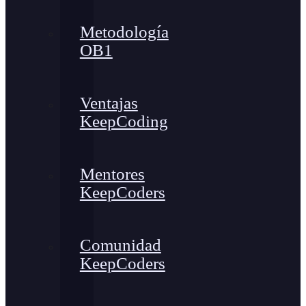
Metodología
OB1
Ventajas
KeepCoding
Mentores
KeepCoders
Comunidad
KeepCoders