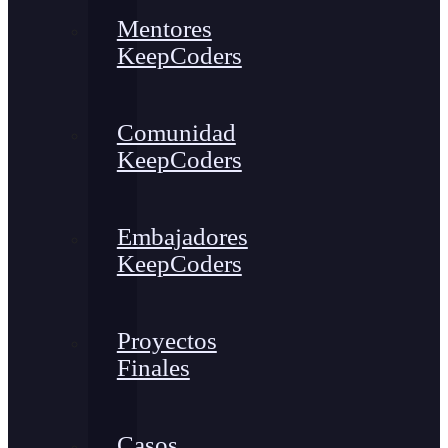
Mentores
KeepCoders
Comunidad
KeepCoders
Embajadores
KeepCoders
Proyectos
Finales
Casos