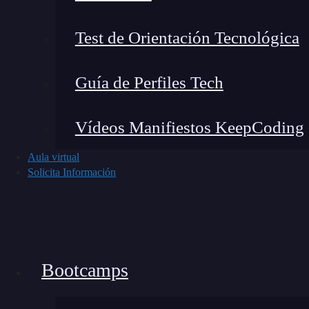
Control de acceso:
Limitar el acceso a la 
Test de Orientación Tecnológica
autorizadas. Implementar la
autenticació
seguridad.
Guía de Perfiles Tech
Protección de datos:
Cifrar los datos en r
acceder a ellos, no puedan leerlos. Puedes
Vídeos Manifiestos KeepCoding
en la
Guía de cifrado de datos de la Ag
Plan de respuesta a incidentes:
Tener un 
Aula virtual
Solicita Información
ciberataque
. Esto incluye la identificació
recuperación de los datos. El
Instituto Na
recursos y guías para la gestión de inciden
Seguridad en todas las etapas:
Integrar l
Bootcamps
datos, desde el diseño de la aplicación ha
el
marco de seguridad en la nube de la 