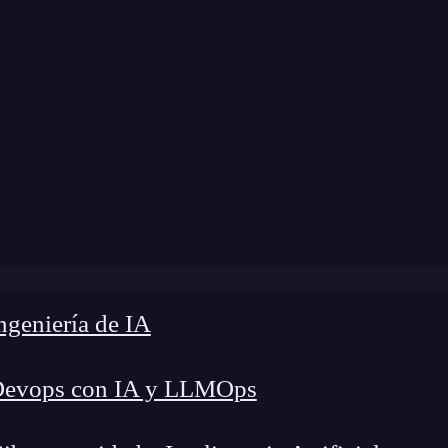
 modificación:
4 de marzo de 2025 |
Tiempo de 
iberseguridad en la nube: La armadura invisible de tus dat
geniería de IA
Devops con IA y LLMOps