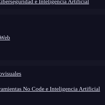
erseguridad e Inteligencia Artificial
 Web
ovisuales
foco en el desarrollo de talento y el análisis del sector
o evolucionan las tecnologías, qué competencias demanda el
 el entorno tech.
mientas No Code e Inteligencia Artificial