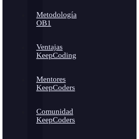
Metodología
OB1
Ventajas
KeepCoding
Mentores
KeepCoders
Comunidad
KeepCoders