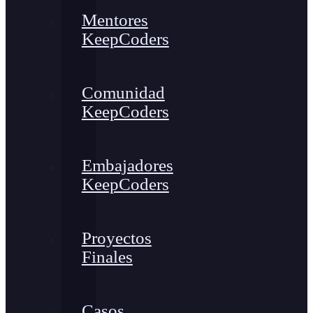
Mentores
KeepCoders
Comunidad
KeepCoders
Embajadores
KeepCoders
Proyectos
Finales
Casos