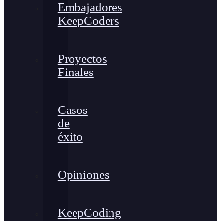
Embajadores
KeepCoders
Proyectos
Finales
Casos
de
éxito
Opiniones
KeepCoding