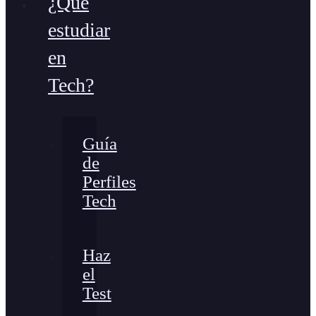
¿Qué
estudiar
en
Tech?
Guía
de
Perfiles
Tech
Haz
el
Test