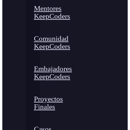
Mentores
KeepCoders
Comunidad
KeepCoders
Embajadores
KeepCoders
Proyectos
Finales
Casos