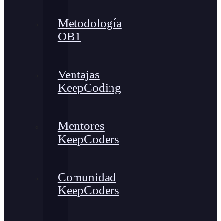
Metodología
OB1
Ventajas
KeepCoding
Mentores
KeepCoders
Comunidad
KeepCoders