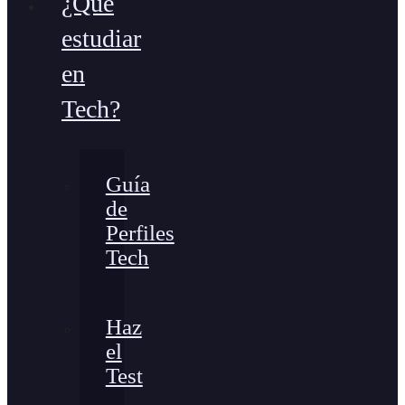
¿Qué
estudiar
en
Tech?
Guía
de
Perfiles
Tech
Haz
el
Test