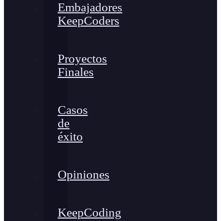
Embajadores
KeepCoders
Proyectos
Finales
Casos
de
éxito
Opiniones
KeepCoding