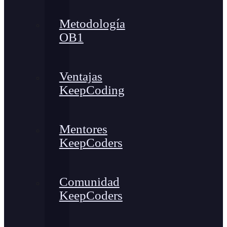
Metodología
OB1
Ventajas
KeepCoding
Mentores
KeepCoders
Comunidad
KeepCoders