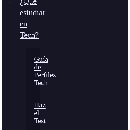
¿Qué
estudiar
en
Tech?
Guía
de
Perfiles
Tech
Haz
el
Test