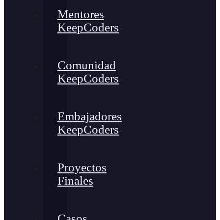
Mentores
KeepCoders
Comunidad
KeepCoders
Embajadores
KeepCoders
Proyectos
Finales
Casos