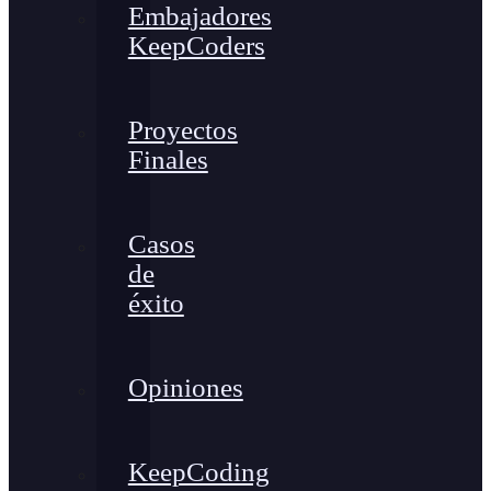
Embajadores
KeepCoders
Proyectos
Finales
Casos
de
éxito
Opiniones
KeepCoding