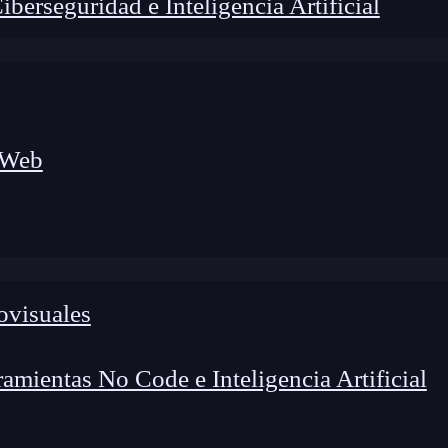
erseguridad e Inteligencia Artificial
 Web
ovisuales
lógico a nuevos profesionales, combinando conocimiento práctico,
os de transformación profesional.
mientas No Code e Inteligencia Artificial