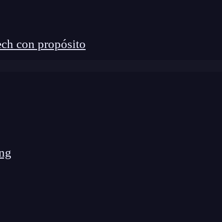
ch con propósito
s un conjunto de líneas de texto escritas en un
a en que debe comportarse un programa
. En ese
o aplicaciones deben seguir para realizar tareas
ng
to que las personas podemos entender y modificar. Sin
mente este código tal como lo escribimos,
por lo que
máquina.
Este es un proceso que se realiza mediante