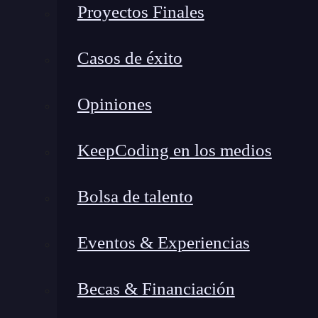
Proyectos Finales
Casos de éxito
¿Qué encontrarás en este post?
Opiniones
¿Qué es el código fuente?
KeepCoding en los medios
¿Cuál es la estructura del código fuente?
Comentarios
Bolsa de talento
Declaración de variables
Funciones
Eventos & Experiencias
Control de flujo
¿Cómo hacer un código fuente?
Becas & Financiación
Elige un lenguaje de programación