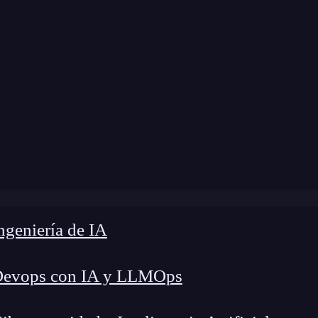
modificación:
31 de enero de 2025 |
Tiempo de L
g
»
Código fuente: ¿Qué es y por qué es tan importante?
geniería de IA
Devops con IA y LLMOps