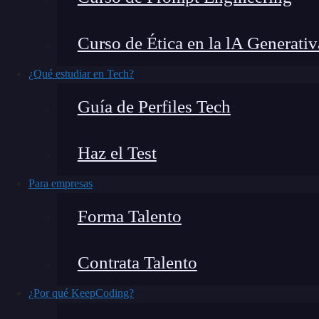
Aunque muchas personas no sean conscientes de
Curso de Ética en la lA Generativ
en común, sin importar si es la app del banco o
del
código fuente
, un conjunto de
instruccion
¿Qué estudiar en Tech?
puedan entender para
indicar cómo deben fun
Guía de Perfiles Tech
Por mi propia experiencia, sé que para alguien
Haz el Test
desarrollo, el código fuente puede parecer un i
lógica, te das cuenta de que, como en la música
Para empresas
En este artículo, te voy a explicar
qué es el có
Forma Talento
empezar a escribir uno.
Contrata Talento
¿Por qué KeepCoding?