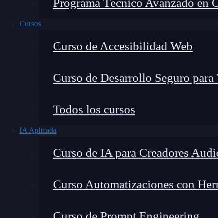
Programa Técnico Avanzado en Cib
Cursos
Curso de Accesibilidad Web
Curso de Desarrollo Seguro para
Todos los cursos
IA Aplicada
Lucia Gómez Salgado
Curso de IA para Creadores Audi
Contribuyo a acercar la realidad del sector tecno
visión de mercado y experiencia directa en proces
Curso Automatizaciones con Herra
Curso de Prompt Engineering