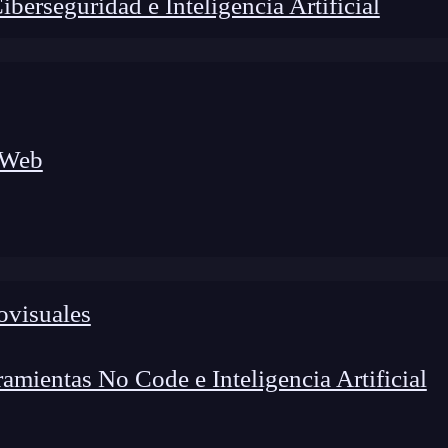
erseguridad e Inteligencia Artificial
 Web
ovisuales
lógico a nuevos profesionales, combinando conocimiento práctico,
os de transformación profesional.
mientas No Code e Inteligencia Artificial