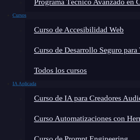
Programa Técnico Avanzado en Cib
Cursos
Curso de Accesibilidad Web
Curso de Desarrollo Seguro para
Todos los cursos
IA Aplicada
Lucia Gómez Salgado
Curso de IA para Creadores Audi
Contribuyo a acercar la realidad del sector tecno
visión de mercado y experiencia directa en proces
Curso Automatizaciones con Herra
Curso de Prompt Engineering