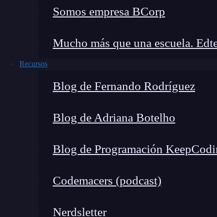
Somos empresa BCorp
Mucho más que una escuela. Edte
Recursos
Blog de Fernando Rodríguez
Blog de Adriana Botelho
Blog de Programación KeepCodi
Cuando comencé a trabajar con CMD, me enco
texto, lo que dificultaba ver los resultados
de
Codemacers (podcast)
La posibilidad de limpiar la pantalla me permit
Nerdsletter