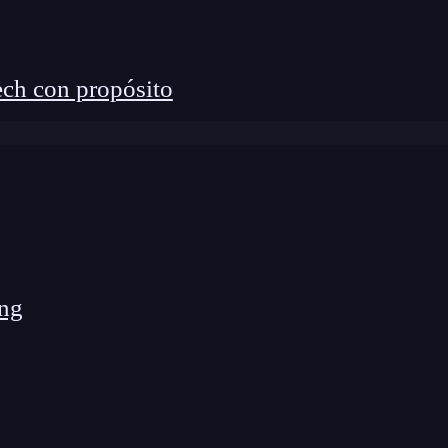
ch con propósito
ng
ntré con que
la pantalla se llenaba rápidamente de
 los últimos comandos ejecutados.
ió seguir trabajando de forma más organizada, sin