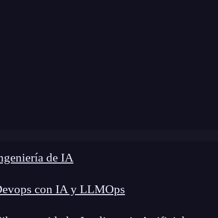
modificación:
20 de marzo de 2025 |
Tiempo de L
mando para limpiar CMD en Windows: Hazlo fácil y rápi
geniería de IA
Devops con IA y LLMOps