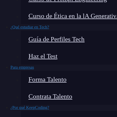
El comando
para limpiar
CMD
en Windows e
Curso de Ética en la lA Generativ
la pantalla de la consola de Windows,
elimina
comandos completamente vacía, lista para reci
¿Qué estudiar en Tech?
Guía de Perfiles Tech
Es una
herramienta
básica pero útil, especialm
ventana se llena de información innecesaria. A
Haz el Test
CMD.
Para empresas
¿Qué encontrarás en este post?
Forma Talento
Contrata Talento
¿Por qué es importante limpiar CMD?
¿Por qué KeepCoding?
¿Cómo usar cls, el comando para limpiar CMD?