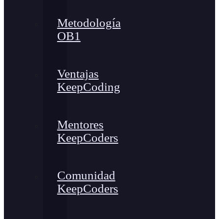
Metodología
OB1
Ventajas
KeepCoding
Mentores
KeepCoders
Comunidad
KeepCoders