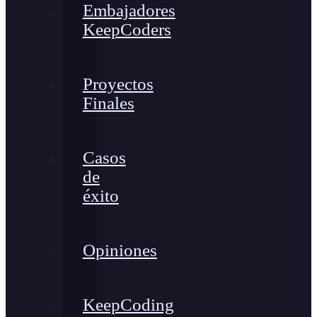
Embajadores
KeepCoders
Proyectos
Finales
Casos
de
éxito
Opiniones
KeepCoding