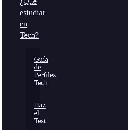
¿Qué
estudiar
en
Tech?
Guía
de
Perfiles
Tech
Haz
el
Test