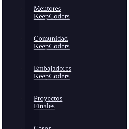
Mentores
KeepCoders
Comunidad
KeepCoders
Embajadores
KeepCoders
Proyectos
Finales
Casos