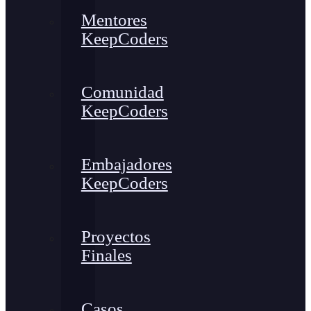
Mentores
KeepCoders
Comunidad
KeepCoders
Embajadores
KeepCoders
Proyectos
Finales
Casos