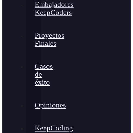
Embajadores
KeepCoders
Proyectos
Finales
Casos
de
éxito
Opiniones
KeepCoding