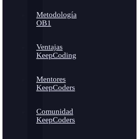
Metodología
OB1
Ventajas
KeepCoding
Mentores
KeepCoders
Comunidad
KeepCoders