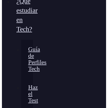
¿Qué
estudiar
en
Tech?
Guía
de
Perfiles
Tech
Haz
el
Test