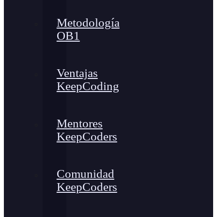
Metodología
OB1
Ventajas
KeepCoding
Mentores
KeepCoders
Comunidad
KeepCoders