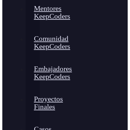
Mentores
KeepCoders
Comunidad
KeepCoders
Embajadores
KeepCoders
Proyectos
Finales
Casos