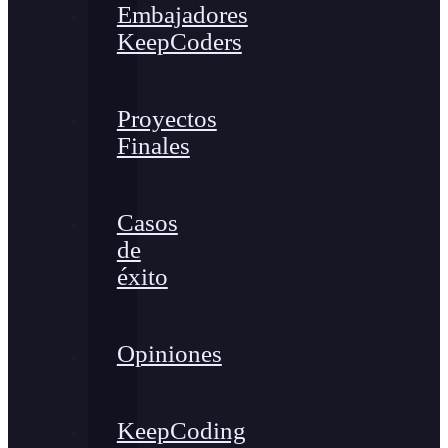
Embajadores
KeepCoders
Proyectos
Finales
Casos
de
éxito
Opiniones
KeepCoding