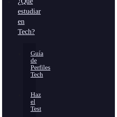
¿Qué
estudiar
en
Tech?
Guía
de
Perfiles
Tech
Haz
el
Test