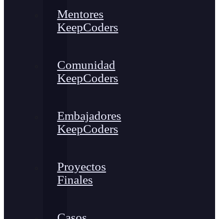
Mentores
KeepCoders
Comunidad
KeepCoders
Embajadores
KeepCoders
Proyectos
Finales
Casos