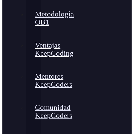
Metodología
OB1
Ventajas
KeepCoding
Mentores
KeepCoders
Comunidad
KeepCoders