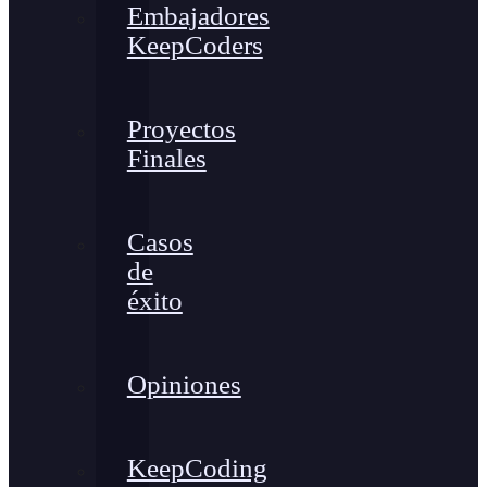
Embajadores
KeepCoders
Proyectos
Finales
Casos
de
éxito
Opiniones
KeepCoding