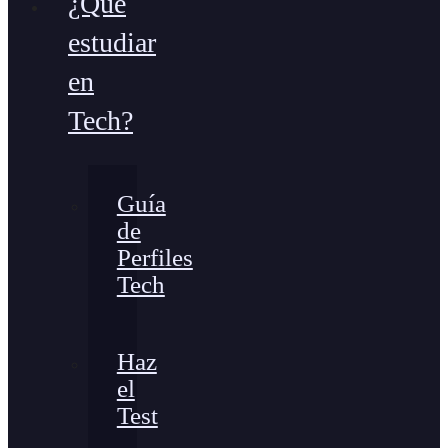
¿Qué
estudiar
en
Tech?
Guía
de
Perfiles
Tech
Haz
el
Test