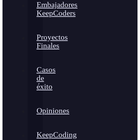
Embajadores
KeepCoders
Proyectos
Finales
Casos
de
éxito
Opiniones
KeepCoding