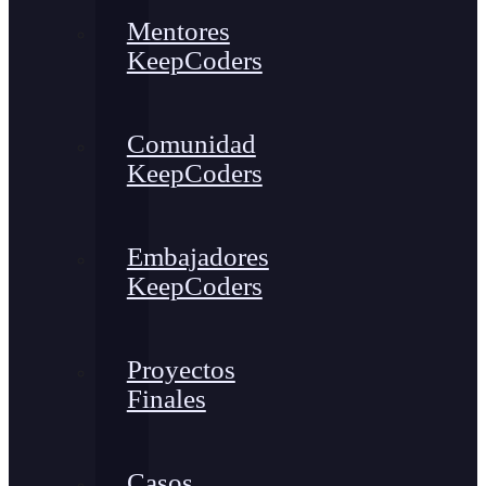
Mentores
KeepCoders
Comunidad
KeepCoders
Embajadores
KeepCoders
Proyectos
Finales
Casos