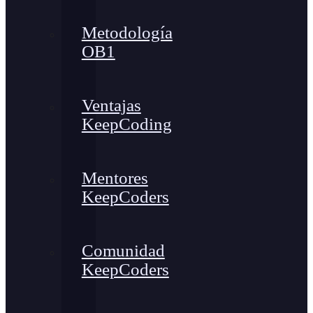
Metodología
OB1
Ventajas
KeepCoding
Mentores
KeepCoders
Comunidad
KeepCoders