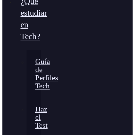
¿Qué
estudiar
en
Tech?
Guía
de
Perfiles
Tech
Haz
el
Test