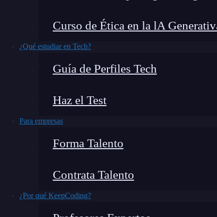
HEX
#955548
RGB
149, 85, 72
HSL
10, 5
Curso de Ética en la lA Generativ
¿Qué estudiar en Tech?
Guía de Perfiles Tech
Haz el Test
Para empresas
Forma Talento
Contrata Talento
¿Por qué KeepCoding?