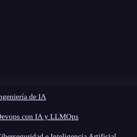
modificación:
6 de marzo de 2025 |
Tiempo de Le
lor Picker: Personaliza tu web con los códigos de colo
geniería de IA
Devops con IA y LLMOps
erseguridad e Inteligencia Artificial