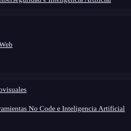
 Web
ovisuales
gico a nuevos profesionales, combinando conocimiento práctico,
 de transformación profesional.
mientas No Code e Inteligencia Artificial