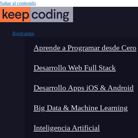
Saltar al contenido
Bootcamps
Aprende a Programar desde Cero
Desarrollo Web Full Stack
HTML Color Pi
Desarrollo Apps iOS & Android
con los c
Big Data & Machine Learning
Inteligencia Artificial