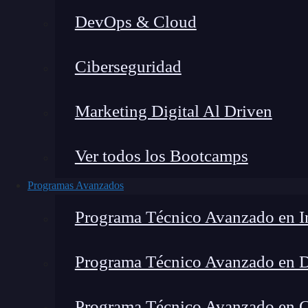
DevOps & Cloud
Lucia Gómez Salgado
|
Última 
Ciberseguridad
Home
»
Blog
»
HTML Co
Marketing Digital Al Driven
Ver todos los Bootcamps
Programas Avanzados
Programa Técnico Avanzado en In
Programa Técnico Avanzado en 
Programa Técnico Avanzado en Cib