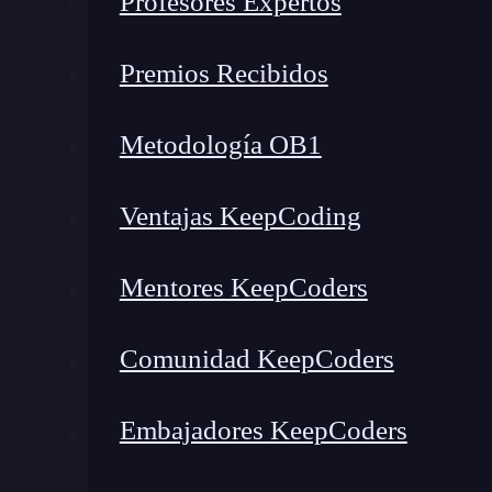
Profesores Expertos
Premios Recibidos
Metodología OB1
Ventajas KeepCoding
Mentores KeepCoders
Recuerdo la primera vez que intenté
personaliz
Comunidad KeepCoders
sencillo, pero me encontré con una interminable 
nombres de colores que no sabía cómo aplica
Embajadores KeepCoders
lo mismo, no te preocupes: en este artículo des
elegir el código correcto
y cómo aplicarlo de ma