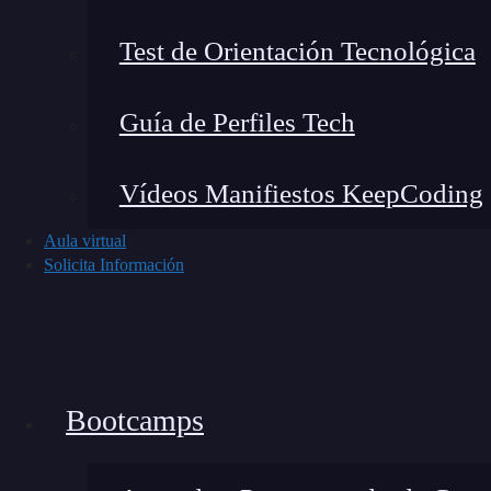
Cada método ofrece una forma diferente de d
Test de Orientación Tecnológica
propósito
: darle vida a tu sitio web.
Guía de Perfiles Tech
Vídeos Manifiestos KeepCoding
Aula virtual
Solicita Información
Bootcamps