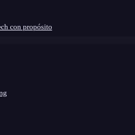
l, con todas sus funciones intactas.
nar una USB en Windows?
ch con propósito
tivas para clonar una
usb
, existen algunos programa
 a facilitar el proceso. Algunos de estos programas
ard Free
desde su sitio web oficial.
ng
 la de destino).
ar disco
.
.
eso.