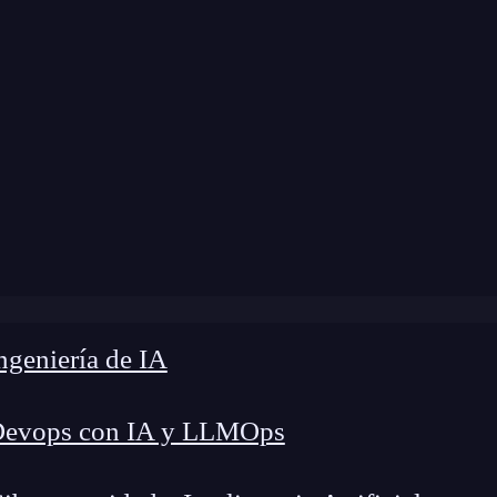
dificación:
18 de noviembre de 2024 |
Tiempo de
»
Clonar una USB en minutos: métodos eficaces y rápidos
geniería de IA
Devops con IA y LLMOps