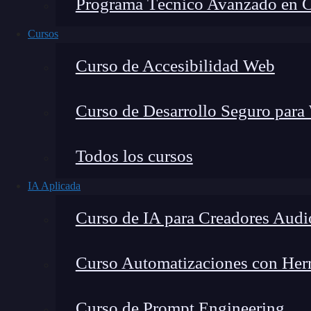
Programa Técnico Avanzado en Cib
Cursos
Curso de Accesibilidad Web
Curso de Desarrollo Seguro para
Todos los cursos
IA Aplicada
Lucia Gómez Salgado
Curso de IA para Creadores Audi
Contribuyo a acercar la realidad del sector tecno
visión de mercado y experiencia directa en proces
Curso Automatizaciones con Herra
Curso de Prompt Engineering