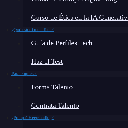
Si buscas clonar una
USB
de manera fácil y ráp
Curso de Ética en la lA Generativ
vamos a mostrar algunos métodos que puedes usa
¿Qué estudiar en Tech?
Guía de Perfiles Tech
Haz el Test
Para empresas
Forma Talento
Contrata Talento
¿Por qué KeepCoding?