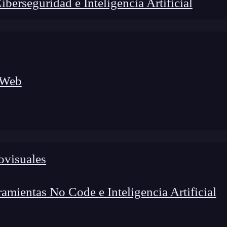
erseguridad e Inteligencia Artificial
 Web
ovisuales
lógico a nuevos profesionales, combinando conocimiento práctico,
os de transformación profesional.
mientas No Code e Inteligencia Artificial