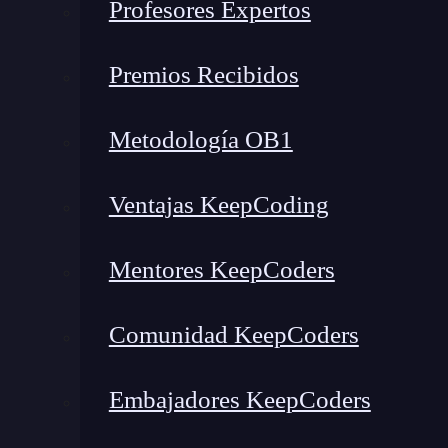
Profesores Expertos
Premios Recibidos
Metodología OB1
Ventajas KeepCoding
Mentores KeepCoders
¿Qué encontrarás en este post?
Comunidad KeepCoders
¿Clonar una USB es copiar y pegar archivos?
Embajadores KeepCoders
¿Qué metodos usar para clonar una USB en Windows?