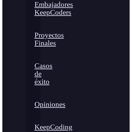
Embajadores
KeepCoders
Proyectos
Finales
Casos
de
éxito
Opiniones
KeepCoding