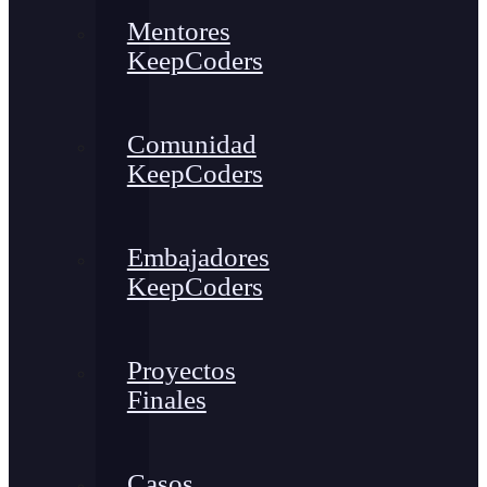
Mentores
KeepCoders
Comunidad
KeepCoders
Embajadores
KeepCoders
Proyectos
Finales
Casos