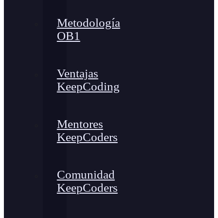
Metodología
OB1
Ventajas
KeepCoding
Mentores
KeepCoders
Comunidad
KeepCoders