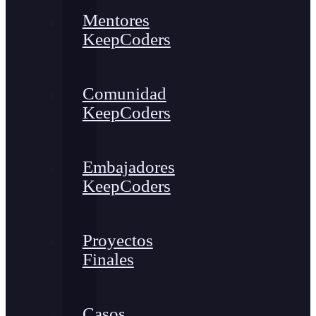
Mentores
KeepCoders
Comunidad
KeepCoders
Embajadores
KeepCoders
Proyectos
Finales
Casos