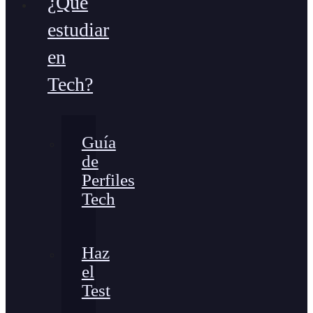
¿Qué
estudiar
en
Tech?
Guía
de
Perfiles
Tech
Haz
el
Test