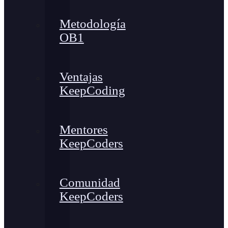
Metodología
OB1
Ventajas
KeepCoding
Mentores
KeepCoders
Comunidad
KeepCoders