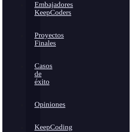
Embajadores
KeepCoders
Proyectos
Finales
Casos
de
éxito
Opiniones
KeepCoding