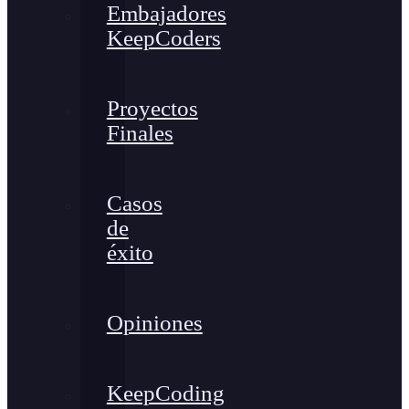
Embajadores
KeepCoders
Proyectos
Finales
Casos
de
éxito
Opiniones
KeepCoding