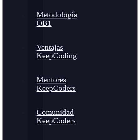
Metodología
OB1
Ventajas
KeepCoding
Mentores
KeepCoders
Comunidad
KeepCoders