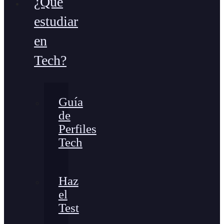
¿Qué
estudiar
en
Tech?
Guía
de
Perfiles
Tech
Haz
el
Test