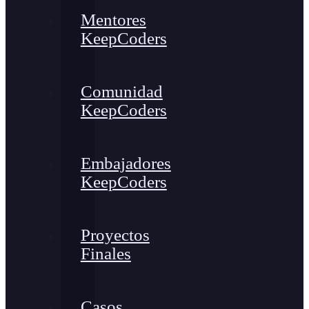
Mentores
KeepCoders
Comunidad
KeepCoders
Embajadores
KeepCoders
Proyectos
Finales
Casos