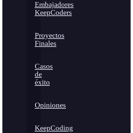
Embajadores
KeepCoders
Proyectos
Finales
Casos
de
éxito
Opiniones
KeepCoding