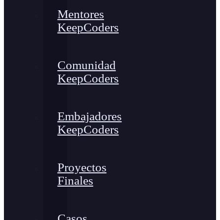
Mentores
KeepCoders
Comunidad
KeepCoders
Embajadores
KeepCoders
Proyectos
Finales
Casos