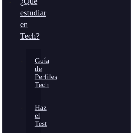
¿Qué
estudiar
en
Tech?
Guía
de
Perfiles
Tech
Haz
el
Test