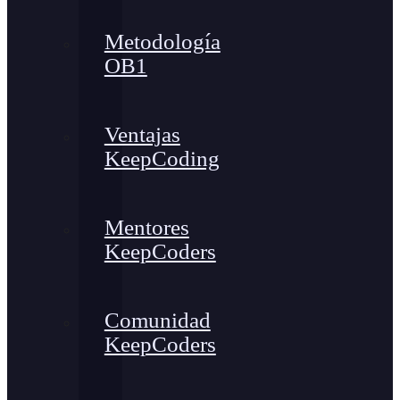
Metodología
OB1
Ventajas
KeepCoding
Mentores
KeepCoders
Comunidad
KeepCoders